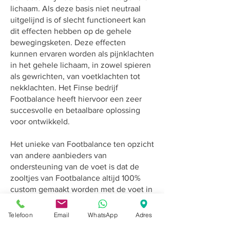
lichaam. Als deze basis niet neutraal
uitgelijnd is of slecht functioneert kan
dit effecten hebben op de gehele
bewegingsketen. Deze effecten
kunnen ervaren worden als pijnklachten
in het gehele lichaam, in zowel spieren
als gewrichten, van voetklachten tot
nekklachten. Het Finse bedrijf
Footbalance heeft hiervoor een zeer
succesvolle en betaalbare oplossing
voor ontwikkeld.
Het unieke van Footbalance ten opzicht
van andere aanbieders van
ondersteuning van de voet is dat de
zooltjes van Footbalance altijd 100%
custom gemaakt worden met de voet in
de correcte stand en daarmee het
lichaam in een gecorrigeerde positie.
Telefoon
Email
WhatsApp
Adres
Door dit unieke concept kunnen de