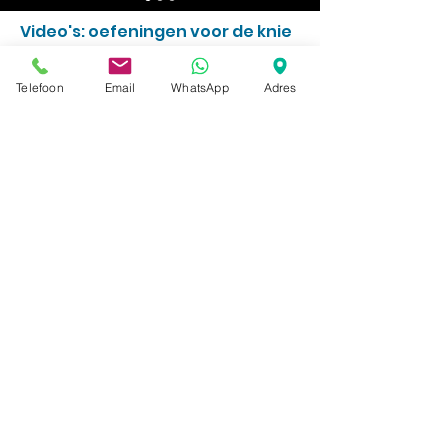
Video's: oefeningen voor de knie
Telefoon
Email
WhatsApp
Adres
Watch Now
Video's: oefeningen voor de
enkel en voet